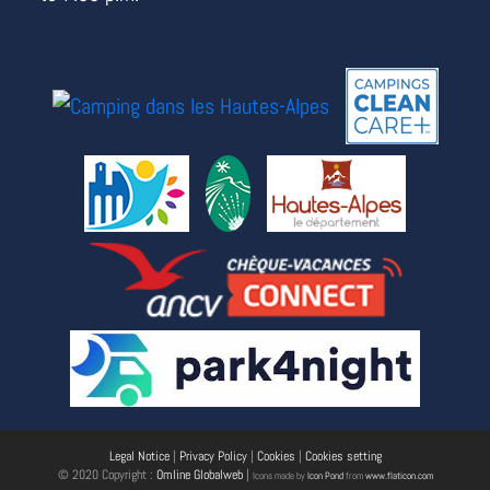
Legal Notice
|
Privacy Policy
|
Cookies
|
Cookies setting
© 2020 Copyright :
Omline Globalweb
|
Icons made by
Icon Pond
from
www.flaticon.com