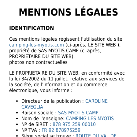
MENTIONS LÉGALES
IDENTIFICATION
Ces mentions légales régissent l'utilisation du site
camping-les-myotis.com
(ci-après, LE SITE WEB ),
propriété de SAS MYOTIS CAMP (ci-après,
PROPRIÉTAIRE DU SITE WEB).
photos non contractuelles
LE PROPRIETAIRE DU SITE WEB, en conformité avec
la loi 34/2002 du 11 juillet, relative aux services de
la société, de l'information et du commerce
électronique, vous informe :
Directeur de la publication :
CAROLINE
CAVEGLIA
Raison sociale :
SAS MYOTIS CAMP
Nom de l'enseigne:
CAMPING LES MYOTIS
Nº de SIRET :
878 975 259 00010
Nº TVA :
FR 92 878975259
Siège social se trouve :
ROUTE DU VAL DE